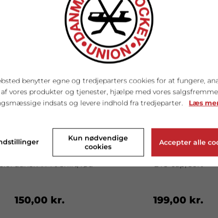
bsted benytter egne og tredjeparters cookies for at fungere, an
 af vores produkter og tjenester, hjælpe med vores salgsfremm
gsmæssige indsats og levere indhold fra tredjeparter.
Læs me
Kun nødvendige
ndstillinger
Accepter alle co
cookies
iciel dansk VM t-shirt, rød
DIU cap, sort
150,00 kr.
199,00 kr.