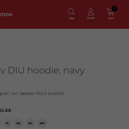
0
KTION
Søg
Profil
Kurv
iv DIU hoodie, navy
et i en lækker flock kvalitet.
ELSE
XL
2XL
3XL
2XS