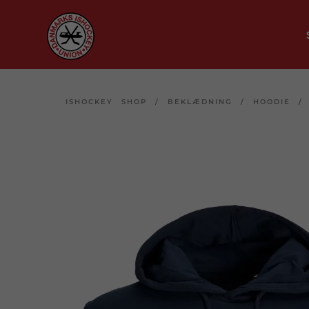
ISHOCKEY SHOP
/
BEKLÆDNING
/
HOODIE