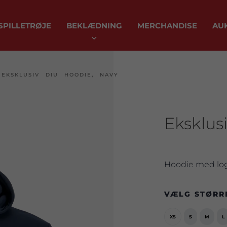
SPILLETRØJE
BEKLÆDNING
MERCHANDISE
AU
/
EKSKLUSIV DIU HOODIE, NAVY
Eksklus
Hoodie med logo
VÆLG STØRR
XS
S
M
L