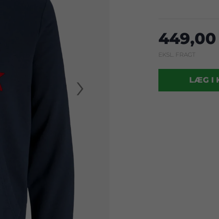
449,00 
EKSL. FRAGT
›
LÆG I