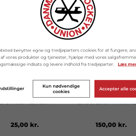
bsted benytter egne og tredjeparters cookies for at fungere, an
 af vores produkter og tjenester, hjælpe med vores salgsfremm
gsmæssige indsats og levere indhold fra tredjeparter.
Læs me
Kun nødvendige
ndstillinger
Accepter alle co
cookies
DIU klistermærkeark
Officiel dansk VM t-shirt,
25,00 kr.
150,00 kr.