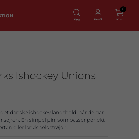
0
KTION
Søg
Profil
Kurv
ks Ishockey Unions
il det danske ishockey landshold, når de går
er sejren. En simpel pin, som passer perfekt
jorten eller landsholdstrøjen.