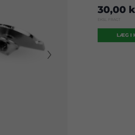
30,00 k
EKSL. FRAGT
LÆG I
›