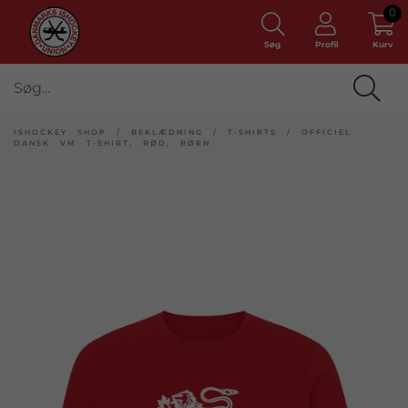
0
Søg
Profil
Kurv
ISHOCKEY SHOP
/
BEKLÆDNING
/
T-SHIRTS
/
OFFICIEL
DANSK VM T-SHIRT, RØD, BØRN