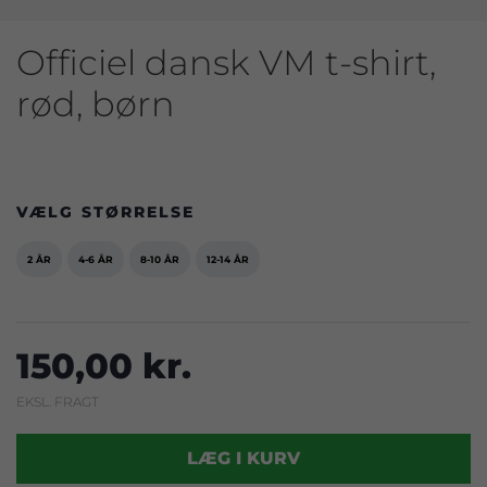
Officiel dansk VM t-shirt,
rød, børn
VÆLG STØRRELSE
2 ÅR
4-6 ÅR
8-10 ÅR
12-14 ÅR
150,00 kr.
EKSL. FRAGT
LÆG I KURV