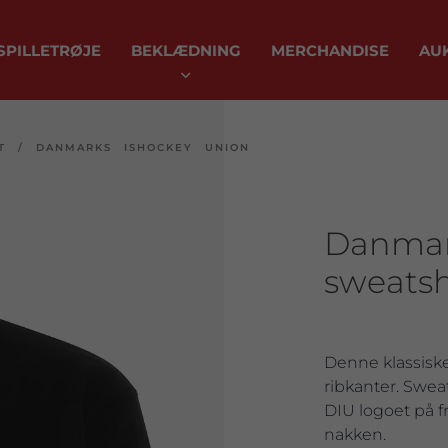
SPILLETRØJE
BEKLÆDNING
MERCHANDISE
AU
T
/
DANMARKS ISHOCKEY UNION
Danmar
sweatshi
Denne klassiske
ribkanter. Swea
DIU logoet på 
nakken.