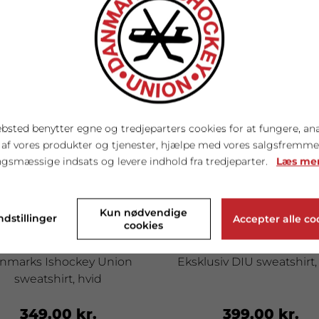
bsted benytter egne og tredjeparters cookies for at fungere, an
 af vores produkter og tjenester, hjælpe med vores salgsfremm
gsmæssige indsats og levere indhold fra tredjeparter.
Læs me
Kun nødvendige
ndstillinger
Accepter alle co
cookies
nmarks Ishockey Union
Eksklusiv DIU sweatshirt,
sweatshirt, hvid
349,00 kr.
399,00 kr.