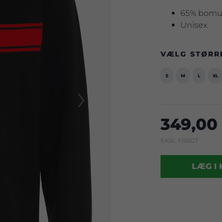
65% bomuld
Unisex.
VÆLG STØRR
S
M
L
XL
›
349,00 
EKSL. FRAGT
LÆG I