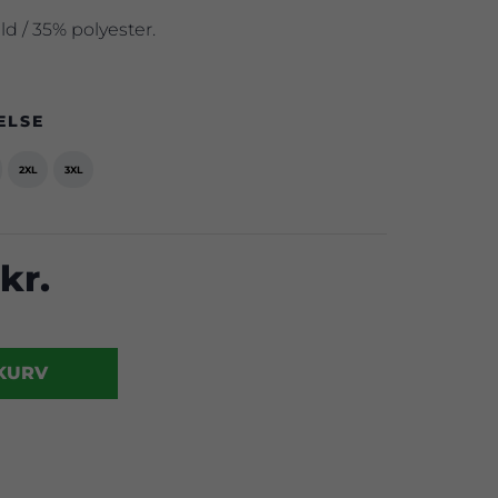
 / 35% polyester.
ELSE
2XL
3XL
kr.
 KURV