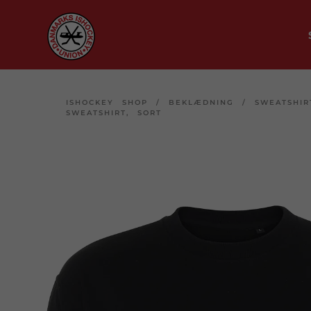
ISHOCKEY SHOP
/
BEKLÆDNING
/
SWEATSHIR
SWEATSHIRT, SORT