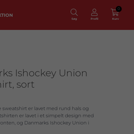
0
KTION
Søg
Profil
Kurv
ks Ishockey Union
rt, sort
 sweatshirt er lavet med rund hals og
tshirten er lavet i et simpelt design med
fronten, og Danmarks Ishockey Union i